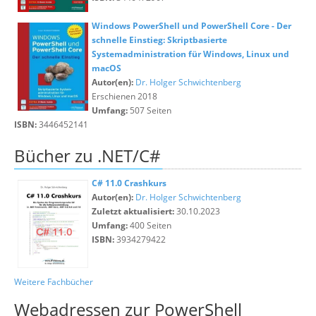
Windows PowerShell und PowerShell Core - Der
schnelle Einstieg: Skriptbasierte
Systemadministration für Windows, Linux und
macOS
Autor(en):
Dr. Holger Schwichtenberg
Erschienen 2018
Umfang:
507 Seiten
ISBN:
3446452141
Bücher zu .NET/C#
C# 11.0 Crashkurs
Autor(en):
Dr. Holger Schwichtenberg
Zuletzt aktualisiert:
30.10.2023
Umfang:
400 Seiten
ISBN:
3934279422
Weitere Fachbücher
Webadressen zur PowerShell