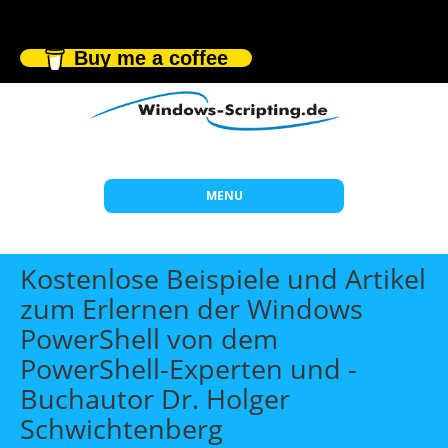
Buy me a coffee
MENU
Start
Kostenlose Beispiele und Artikel
Themen
zum Erlernen der Windows
PowerShell von dem
Beratung
PowerShell-Experten und -
Individuelle Schulungen
Buchautor Dr. Holger
Offene Seminare
Schwichtenberg
Wissen