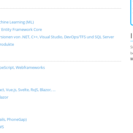
Machine Learning (ML)
e / Entity Framework Core
ersionen von .NET, C++, Visual Studio, DevOps/TFS und SQL Server
produkte
S
b
M
ypeScript, Webframeworks
Vue.js, Svelte, RxJS, Blazor, …
lazor
ils, PhoneGap)
AWS