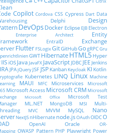
C#
Capacitor
ChatGPT
ntelligence
C++
Citrix
Clean
Copilot
Code
Cypress
CSS
Data
Cordova
Dart
Design
Delphi
Warehousing
DevOps
Pattern
Docker
Eclipse
Electron
EJB
Entity
Enterprise Architect
Framework
Exchange
EntraID
Flutter
Git
Go
Server
GitHub
gRPC
FSLogix
Gru
HTML5
Hibernate
GWT
Hyper
penrichtlinien
JavaScript
IIS
Java
JEE
V
iOS
JDBC
Jenkins
JavaFX
JSP
KI
JIRA
JSF
Kanban
Kotlin
JPA
jQuery
Keycloak
Linux
LINQ
Kubernetes
ryptografie
Machine
MAUI
Microservices
earning
MFC
Microsoft
Microsoft CRM
Microsoft Access
65
Microsoft
Microsoft Test
xchange
Microsoft Office
ML.NET
Manager
MongoDB
Multi-
MSI
Nano
MySQL
hreading
MVVM
MVC
Server
node.js
O
nHibernate
OIDC
NextJS
OAuth
OAD
Oracle
OpenAI
OR-
Pattern
Playwright
OWASP
PHP
Power
apping