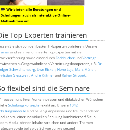
Wir bieten alle Beratungen und
Schulungen auch als interaktive Online-
Maßnahmen an!
Die Top-Experten trainieren
assen Sie sich von den besten IT-Experten trainieren: Unsere
rainer
sind sehr renommierte Top-Experten mit viel
raxixserfahrung sowie einer durch
Fachbücher
und
Vorträge
ewiesenen außergewöhnlichen Vermittlungskompetenz, z.B.
Dr.
olger Schwichtenberg
,
Uwe Ricken
,
Neno Loje
,
Marc Müller
,
hristian Giesswein
,
André Krämer
und
Rainer Stropek
.
So flexibel sind die Seminare
ir passen uns Ihren Vorkenntnissen und didaktischen Wünschen
siehe
Schulungskonzepte
) exakt an: Unsere
1042
chulungsmodule
sind beliebig anpassbar und frei mit anderen
odulen zu einer individuellen Schulung kombinierbar! Sie in
edem Modul können Inhalte streichen und andere Themen
rgänzen sowie beliebige Schwerpunkte setzen!