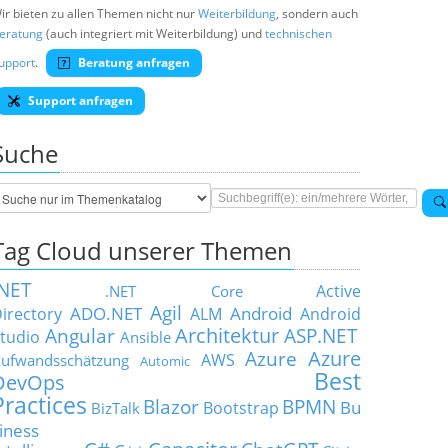
ir bieten zu allen Themen nicht nur
Weiterbildung
, sondern auch
eratung
(auch integriert mit Weiterbildung) und
technischen
upport
.
Beratung anfragen
Support anfragen
Suche
Tag Cloud unserer Themen
.NET
Active
.NET Core
Agil
ADO.NET
Android
irectory
ALM
Android
Architektur
Angular
ASP.NET
tudio
Ansible
Azure
Azure
AWS
ufwandsschätzung
Automic
Best
DevOps
Practices
Blazor
BPMN
Bu
Bootstrap
BizTalk
iness