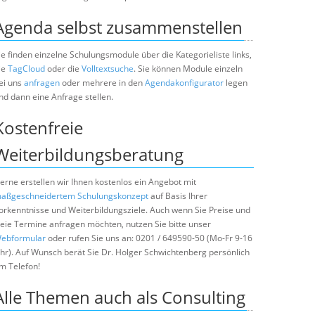
Agenda selbst zusammenstellen
ie finden einzelne Schulungsmodule über die Kategorieliste links,
ie
TagCloud
oder die
Volltextsuche
. Sie können Module einzeln
ei uns
anfragen
oder mehrere in den
Agendakonfigurator
legen
nd dann eine Anfrage stellen.
Kostenfreie
Weiterbildungsberatung
erne erstellen wir Ihnen kostenlos ein Angebot mit
aßgeschneidertem Schulungskonzept
auf Basis Ihrer
orkenntnisse und Weiterbildungsziele. Auch wenn Sie Preise und
reie Termine anfragen möchten, nutzen Sie bitte unser
ebformular
oder rufen Sie uns an: 0201 / 649590-50 (Mo-Fr 9-16
hr). Auf Wunsch berät Sie Dr. Holger Schwichtenberg persönlich
m Telefon!
Alle Themen auch als Consulting