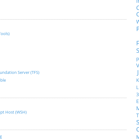
I
ools)
p
undation Server (TFS)
K
ible
L
3
E
ript Host (WSH)
T
g
M