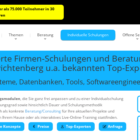
r als 75.000 Teilnehmer in 30
ren
Themen
Beratung
Individuelle Schulungen
Offene S
rte Firmen-Schulungen und Beratun
wichtenberg u.a. bekannten Top-Exp
eme, Datenbanken, Tools, Softwareengineer
ngsmodulen
, die Sie ganz frei anpassen und zu einer Individualschulung
rungsgrad sowie hinsichtlich Dauer und Schulungsmethodik
h als konkrete
Beratung/Consulting
für Ihre aktuellen Projekte und
rem Hause oder als interaktives Live-Online-Training stattfinden.
he Konzepte
Preise
Top-Experten
Anfrage