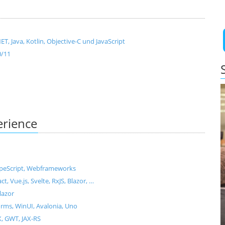
, Java, Kotlin, Objective-C und JavaScript
0/11
erience
ypeScript, Webframeworks
Vue.js, Svelte, RxJS, Blazor, …
lazor
ms, WinUI, Avalonia, Uno
X, GWT, JAX-RS