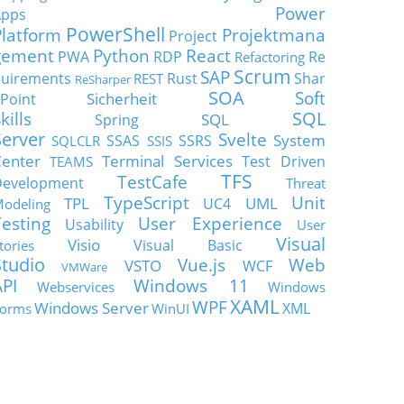
Power
Apps
PowerShell
Platform
Projektmana
Project
gement
Python
React
PWA
RDP
Re
Refactoring
Scrum
SAP
uirements
Rust
Shar
REST
ReSharper
SOA
Soft
Sicherheit
Point
SQL
kills
SQL
Spring
Server
Svelte
System
SSAS
SSRS
SQLCLR
SSIS
enter
Terminal Services
Test Driven
TEAMS
TFS
TestCafe
Development
Threat
TypeScript
Unit
TPL
UML
UC4
odeling
Testing
User Experience
Usability
User
Visual
Visio
Visual Basic
tories
Studio
Vue.js
Web
VSTO
WCF
VMWare
API
Windows 11
Webservices
Windows
XAML
WPF
Windows Server
XML
orms
WinUI