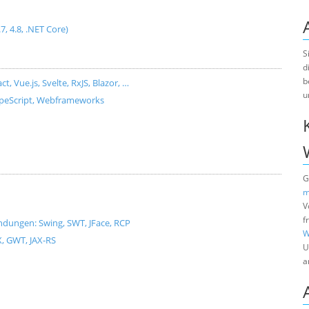
.7, 4.8, .NET Core)
S
d
b
Vue.js, Svelte, RxJS, Blazor, …
u
ypeScript, Webframeworks
G
m
V
f
dungen: Swing, SWT, JFace, RCP
W
X, GWT, JAX-RS
U
a