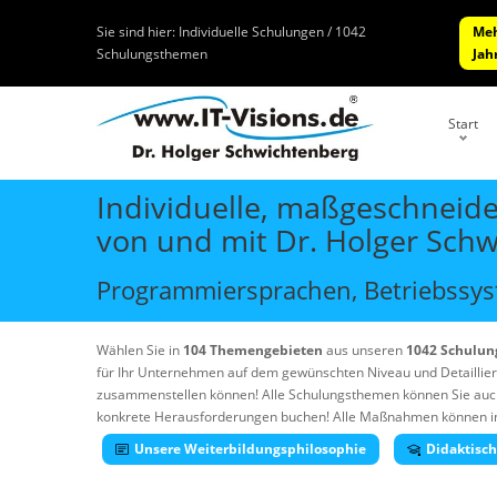
Sie sind hier:
Individuelle Schulungen / 1042
Meh
Schulungsthemen
Jah
Start
Individuelle, maßgeschneide
von und mit Dr. Holger Sch
Programmiersprachen, Betriebssyst
Wählen Sie in
104 Themengebieten
aus unseren
1042 Schulu
für Ihr Unternehmen auf dem gewünschten Niveau und Detaillie
zusammenstellen können! Alle Schulungsthemen können Sie auc
konkrete Herausforderungen buchen! Alle Maßnahmen können in Ih
Unsere Weiterbildungsphilosophie
Didaktisc