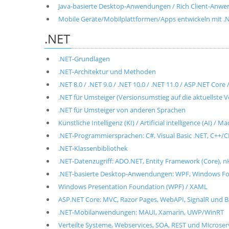
Java-basierte Desktop-Anwendungen / Rich Client-Anwen
Mobile Geräte/Mobilplattformen/Apps entwickeln mit .NET
.NET
.NET-Grundlagen
.NET-Architektur und Methoden
.NET 8.0 / .NET 9.0 / .NET 10.0 / .NET 11.0 / ASP.NET Cor
.NET für Umsteiger (Versionsumstieg auf die aktuellste V
.NET für Umsteiger von anderen Sprachen
Künstliche Intelligenz (KI) / Artificial intelligence (AI) / 
.NET-Programmiersprachen: C#, Visual Basic .NET, C++/CL
.NET-Klassenbibliothek
.NET-Datenzugriff: ADO.NET, Entity Framework (Core), n
.NET-basierte Desktop-Anwendungen: WPF, Windows For
Windows Presentation Foundation (WPF) / XAML
ASP.NET Core: MVC, Razor Pages, WebAPI, SignalR und B
.NET-Mobilanwendungen: MAUI, Xamarin, UWP/WinRT
Verteilte Systeme, Webservices, SOA, REST und Microse