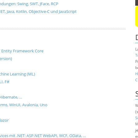
dungen: Swing, SWT, JFace, RCP
, Java, Kotlin, Objective-C und JavaScript
L
e / Entity Framework Core
T
ersion)
P
b
Machine Learning (ML)
H
C
I, F#
Hibernate, …
ms, WinUI, Avalonia, Uno
W
(
S
lazor
M
j
rvices mit .NET: ASP.NET WebAPI, WCF, OData, …
e