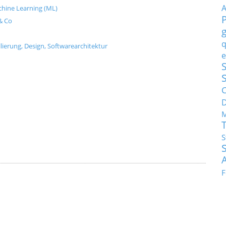
Machine Learning (ML)
& Co
q
ierung, Design, Softwarearchitektur
e
S
C
M
S
F