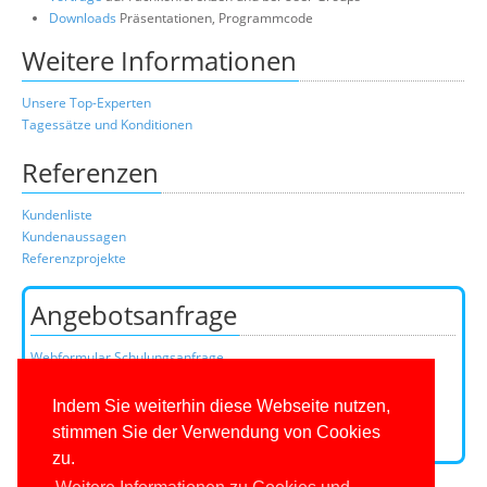
Downloads
Präsentationen, Programmcode
Weitere Informationen
Unsere Top-Experten
Tagessätze und Konditionen
Referenzen
Kundenliste
Kundenaussagen
Referenzprojekte
Angebotsanfrage
Webformular Schulungsanfrage
Webformular Beratungsanfrage
oder über unser Kundenteam:
Indem Sie weiterhin diese Webseite nutzen,
Telefon
0201/649590-0
(Mo-Fr 9-16 Uhr)
stimmen Sie der Verwendung von Cookies
E-Mail:
zu.