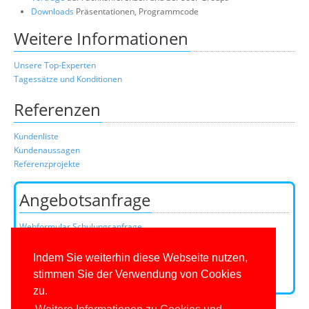
Downloads
Präsentationen, Programmcode
Weitere Informationen
Unsere Top-Experten
Tagessätze und Konditionen
Referenzen
Kundenliste
Kundenaussagen
Referenzprojekte
Angebotsanfrage
Webformular Schulungsanfrage
Webformular Beratungsanfrage
oder über unser Kundenteam:
Indem Sie weiterhin diese Webseite nutzen,
Telefon
0201/649590-0
(Mo-Fr 9-16 Uhr)
stimmen Sie der Verwendung von Cookies
E-Mail:
zu.