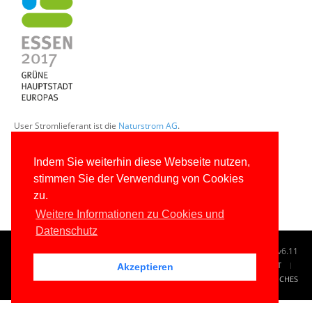
User Stromlieferant ist die
Naturstrom AG
.
Indem Sie weiterhin diese Webseite nutzen,
stimmen Sie der Verwendung von Cookies
zu.
Weitere Informationen zu Cookies und
Datenschutz
© 1996-2026
www.IT-Visions.de
-
Dr. Holger Schwichtenberg
v6.11
START
SUCHE
TAG CLOUD
SITEMAP
KONTAKT
Akzeptieren
IMPRESSUM
RECHTLICHES