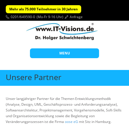
Mehr als 75.000 Teilnehmer in 30 Jahren
0201/649590-0
(Mo-Fr 9-16 Uhr)
Anfrage
MENU
Start
Unsere Partner
Themen
Beratung
Unser langjähriger Partner für die Themen Entwicklungsmethodik
Individuelle Schulungen
(Analyse, Design, UML, Geschäftsprozess- und Anforderungsanalyse),
Softwarearchitektur, Projektmanagement, Vorgehensmodelle, Soft-Skills
Offene Seminare
und Organisationsentwicklung sowie die Begleitung von
Veränderungprozessen ist die Firma
oose eG
mit Sitz in Hamburg.
Wissen