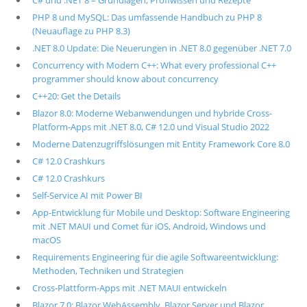
C# und .NET 8 – Grundlagen, Profiwissen und Rezepte
PHP 8 und MySQL: Das umfassende Handbuch zu PHP 8
(Neuauflage zu PHP 8.3)
.NET 8.0 Update: Die Neuerungen in .NET 8.0 gegenüber .NET 7.0
Concurrency with Modern C++: What every professional C++
programmer should know about concurrency
C++20: Get the Details
Blazor 8.0: Moderne Webanwendungen und hybride Cross-
Platform-Apps mit .NET 8.0, C# 12.0 und Visual Studio 2022
Moderne Datenzugriffslösungen mit Entity Framework Core 8.0
C# 12.0 Crashkurs
C# 12.0 Crashkurs
Self-Service AI mit Power BI
App-Entwicklung für Mobile und Desktop: Software Engineering
mit .NET MAUI und Comet für iOS, Android, Windows und
macOS
Requirements Engineering für die agile Softwareentwicklung:
Methoden, Techniken und Strategien
Cross-Plattform-Apps mit .NET MAUI entwickeln
Blazor 7.0: Blazor WebAssembly, Blazor Server und Blazor