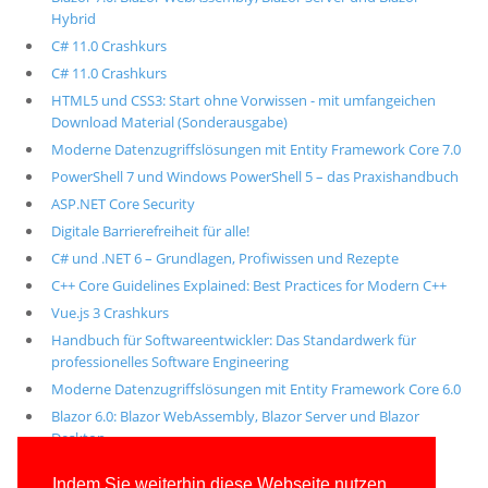
Hybrid
C# 11.0 Crashkurs
C# 11.0 Crashkurs
HTML5 und CSS3: Start ohne Vorwissen - mit umfangeichen
Download Material (Sonderausgabe)
Moderne Datenzugriffslösungen mit Entity Framework Core 7.0
PowerShell 7 und Windows PowerShell 5 – das Praxishandbuch
ASP.NET Core Security
Digitale Barrierefreiheit für alle!
C# und .NET 6 – Grundlagen, Profiwissen und Rezepte
C++ Core Guidelines Explained: Best Practices for Modern C++
Vue.js 3 Crashkurs
Handbuch für Softwareentwickler: Das Standardwerk für
professionelles Software Engineering
Moderne Datenzugriffslösungen mit Entity Framework Core 6.0
Blazor 6.0: Blazor WebAssembly, Blazor Server und Blazor
Desktop
Alle unsere aktuellen Fachbücher
Indem Sie weiterhin diese Webseite nutzen,