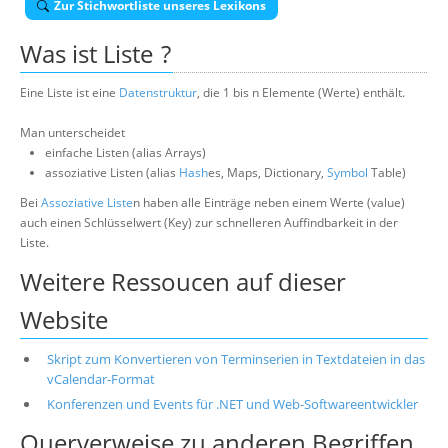
Zur Stichwortliste unseres Lexikons
Über uns
Was ist
Liste
?
Suche
Eine Liste ist eine
Datenstruktur
, die 1 bis n Elemente (Werte) enthält.
Man unterscheidet
einfache Listen (alias Arrays)
assoziative Listen (alias
Hash
es, Maps, Dictionary,
Symbol
Table)
Bei
Assoziative Liste
n haben alle Einträge neben einem Werte (value)
auch einen Schlüsselwert (Key) zur schnelleren Auffindbarkeit in der
Liste.
Weitere Ressoucen auf dieser
Website
Skript zum Konvertieren von Terminserien in Textdateien in das
vCalendar-Format
Konferenzen und Events für .NET und Web-Softwareentwickler
Querverweise zu anderen Begriffen