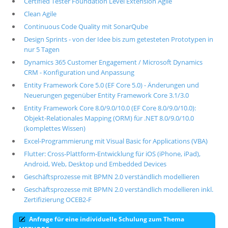
Certified Tester Foundation Level Extension Agile
Clean Agile
Continuous Code Quality mit SonarQube
Design Sprints - von der Idee bis zum getesteten Prototypen in
nur 5 Tagen
Dynamics 365 Customer Engagement / Microsoft Dynamics
CRM - Konfiguration und Anpassung
Entity Framework Core 5.0 (EF Core 5.0) - Änderungen und
Neuerungen gegenüber Entity Framework Core 3.1/3.0
Entity Framework Core 8.0/9.0/10.0 (EF Core 8.0/9.0/10.0):
Objekt-Relationales Mapping (ORM) für .NET 8.0/9.0/10.0
(komplettes Wissen)
Excel-Programmierung mit Visual Basic for Applications (VBA)
Flutter: Cross-Plattform-Entwicklung für iOS (iPhone, iPad),
Android, Web, Desktop und Embedded Devices
Geschäftsprozesse mit BPMN 2.0 verständlich modellieren
Geschäftsprozesse mit BPMN 2.0 verständlich modellieren inkl.
Zertifizierung OCEB2-F
Anfrage für eine individuelle Schulung zum Thema