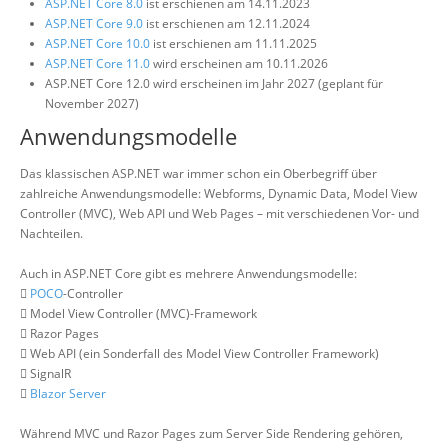
ASP.NET Core 8.0
ist erschienen am 14.11.2023
ASP.NET Core 9.0
ist erschienen am 12.11.2024
ASP.NET Core 10.0
ist erschienen am 11.11.2025
ASP.NET Core 11.0
wird erscheinen am 10.11.2026
ASP.NET Core 12.0 wird erscheinen im Jahr 2027 (geplant für
November 2027)
Anwendungsmodelle
Das klassischen ASP.NET war immer schon ein Oberbegriff über
zahlreiche Anwendungsmodelle: Webforms, Dynamic Data, Model View
Controller (MVC), Web API und Web Pages – mit verschiedenen Vor- und
Nachteilen.
Auch in ASP.NET Core gibt es mehrere Anwendungsmodelle:

POCO
-Controller
 Model View Controller (MVC)-Framework
 Razor Pages
 Web API (ein Sonderfall des Model View Controller Framework)
 SignalR

Blazor Server
Während MVC und Razor Pages zum Server Side Rendering gehören,