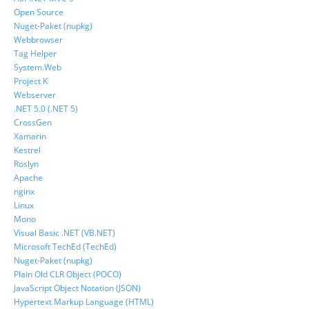
Open Source
Nuget-Paket (nupkg)
Webbrowser
Tag Helper
System.Web
Project K
Webserver
.NET 5.0 (.NET 5)
CrossGen
Xamarin
Kestrel
Roslyn
Apache
nginx
Linux
Mono
Visual Basic .NET (VB.NET)
Microsoft TechEd (TechEd)
Nuget-Paket (nupkg)
Plain Old CLR Object (POCO)
JavaScript Object Notation (JSON)
Hypertext Markup Language (HTML)