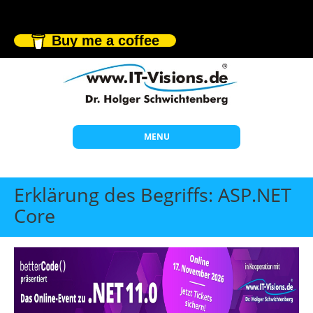
Buy me a coffee
MENU
Start
Erklärung des Begriffs: ASP.NET
Themen
Core
Beratung
Individuelle Schulungen
Offene Seminare
Wissen