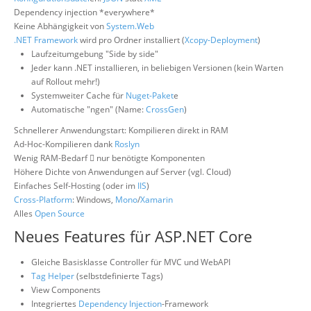
Dependency injection *everywhere*
Keine Abhängigkeit von
System.Web
.NET Framework
wird pro Ordner installiert (
Xcopy-Deployment
)
Laufzeitumgebung "Side by side"
Jeder kann .NET installieren, in beliebigen Versionen (kein Warten
auf Rollout mehr!)
Systemweiter Cache für
Nuget-Paket
e
Automatische "ngen" (Name:
CrossGen
)
Schnellerer Anwendungstart: Kompilieren direkt in RAM
Ad-Hoc-Kompilieren dank
Roslyn
Wenig RAM-Bedarf  nur benötigte Komponenten
Höhere Dichte von Anwendungen auf Server (vgl. Cloud)
Einfaches Self-Hosting (oder im
IIS
)
Cross-Platform
: Windows,
Mono
/
Xamarin
Alles
Open Source
Neues Features für ASP.NET Core
Gleiche Basisklasse Controller für MVC und WebAPI
Tag Helper
(selbstdefinierte Tags)
View Components
Integriertes
Dependency Injection
-Framework