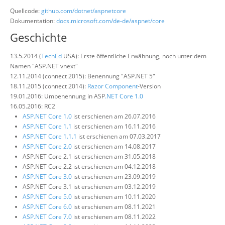
Quellcode:
github.com/dotnet/aspnetcore
Dokumentation:
docs.microsoft.com/de-de/aspnet/core
Geschichte
13.5.2014 (
TechEd
USA): Erste öffentliche Erwähnung, noch unter dem
Namen "ASP.NET vnext"
12.11.2014 (connect 2015): Benennung "ASP.NET 5"
18.11.2015 (connect 2014):
Razor Component
-Version
19.01.2016: Umbenennung in ASP
.NET Core 1.0
16.05.2016: RC2
ASP.NET Core 1.0
ist erschienen am 26.07.2016
ASP.NET Core 1.1
ist erschienen am 16.11.2016
ASP.NET Core 1.1.1
ist erschienen am 07.03.2017
ASP.NET Core 2.0
ist erschienen am 14.08.2017
ASP.NET Core 2.1 ist erschienen am 31.05.2018
ASP.NET Core 2.2 ist erschienen am 04.12.2018
ASP.NET Core 3.0
ist erschienen am 23.09.2019
ASP.NET Core 3.1 ist erschienen am 03.12.2019
ASP.NET Core 5.0
ist erschienen am 10.11.2020
ASP.NET Core 6.0
ist erschienen am 08.11.2021
ASP.NET Core 7.0
ist erschienen am 08.11.2022