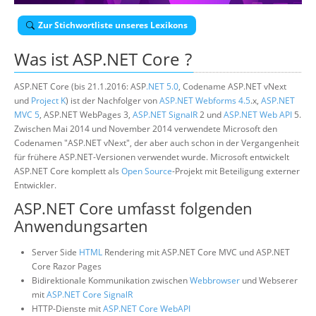
Über uns
Zur Stichwortliste unseres Lexikons
Suche
Was ist
ASP.NET Core
?
ASP.NET Core (bis 21.1.2016: ASP
.NET 5.0
, Codename ASP.NET vNext
und
Project K
) ist der Nachfolger von
ASP.NET Webforms 4.5
.x,
ASP.NET
MVC 5
, ASP.NET WebPages 3,
ASP.NET SignalR
2 und
ASP.NET Web API
5.
Zwischen Mai 2014 und November 2014 verwendete Microsoft den
Codenamen "ASP.NET vNext", der aber auch schon in der Vergangenheit
für frühere ASP.NET-Versionen verwendet wurde. Microsoft entwickelt
ASP.NET Core komplett als
Open Source
-Projekt mit Beteiligung externer
Entwickler.
ASP.NET Core umfasst folgenden
Anwendungsarten
Server Side
HTML
Rendering mit ASP.NET Core MVC und ASP.NET
Core Razor Pages
Bidirektionale Kommunikation zwischen
Webbrowser
und Webserer
mit
ASP.NET Core SignalR
HTTP-Dienste mit
ASP.NET Core WebAPI