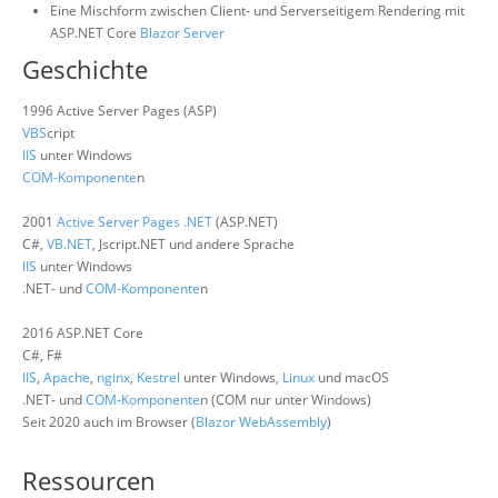
Eine Mischform zwischen Client- und Serverseitigem Rendering mit
ASP.NET Core
Blazor Server
Geschichte
1996 Active Server Pages (ASP)
VBS
cript
IIS
unter Windows
COM-Komponente
n
2001
Active Server Pages .NET
(ASP.NET)
C#,
VB.NET
, Jscript.NET und andere Sprache
IIS
unter Windows
.NET- und
COM-Komponente
n
2016 ASP.NET Core
C#, F#
IIS
,
Apache
,
nginx
,
Kestrel
unter Windows,
Linux
und macOS
.NET- und
COM-Komponente
n (COM nur unter Windows)
Seit 2020 auch im Browser (
Blazor WebAssembly
)
Ressourcen