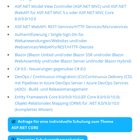
ASP.NET Model View Controller (ASP.NET MVC) und ASP.NET
WebAPI für ASP.NET MVC 5.x oder ASP.NET MVC Core
8.0/9.0/10.0
ASP.NET WebAPI: REST-Services/HTTP-Services/Microservices
Authentifizierung / Single-Sign-On für
Webanwendungen/Websites und/oder
Webservices/WebAPIs/REST/HTTP-Dienste
Blazor (Blazor United und/oder Blazor SSR und/oder Blazor
WebAssembly und/oder Blazor Server und/oder Blazor Hybrid)
C# 9.0 - Neuerungen gegenüber C# 8.0
DevOps / Continuous Integration (CI)/Continuous Delivery (CD)
mit Pipelines in Azure DevOps Server / Azure DevOps Services
(ADO) - Build- und Releasemanagement
Entity Framework Core 8.0/9.0/10.0 (EF Core 8.0/9.0/10.0):
Objekt-Relationales Mapping (ORM) für .NET 8.0/9.0/10.0
(komplettes Wissen)
Anfrage für eine individuelle Schulung zum Thema
ASP.NET CORE
Gesamter Schulungsthemenkatalog