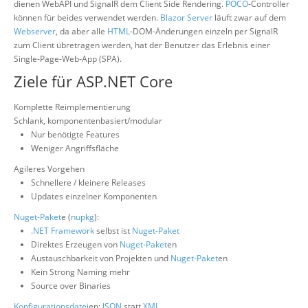
dienen WebAPI und SignalR dem Client Side Rendering.
POCO
-Controller
können für beides verwendet werden.
Blazor Server
läuft zwar auf dem
Webserver
, da aber alle
HTML
-DOM-Änderungen einzeln per SignalR
zum Client übretragen werden, hat der Benutzer das Erlebnis einer
Single-Page-Web-App (SPA).
Ziele für ASP.NET Core
Komplette Reimplementierung
Schlank, komponentenbasiert/modular
Nur benötigte Features
Weniger Angriffsfläche
Agileres Vorgehen
Schnellere / kleinere Releases
Updates einzelner Komponenten
Nuget-Paket
e (
nupkg
):
.NET Framework
selbst ist
Nuget-Paket
Direktes Erzeugen von
Nuget-Paket
en
Austauschbarkeit von Projekten und
Nuget-Paket
en
Kein Strong Naming mehr
Source over Binaries
Konfigurationsdatei
en:
JSON
statt
XML