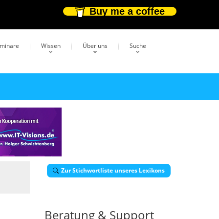
Buy me a coffee
eminare
Wissen
Über uns
Suche
Zur Stichwortliste unseres Lexikons
Beratung & Support