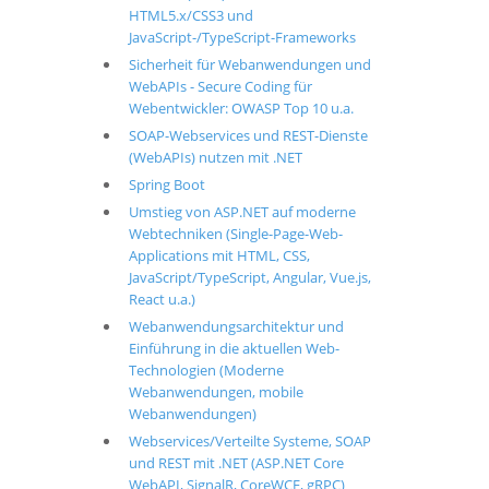
HTML5.x/CSS3 und
JavaScript-/TypeScript-Frameworks
Sicherheit für Webanwendungen und
WebAPIs - Secure Coding für
Webentwickler: OWASP Top 10 u.a.
SOAP-Webservices und REST-Dienste
(WebAPIs) nutzen mit .NET
Spring Boot
Umstieg von ASP.NET auf moderne
Webtechniken (Single-Page-Web-
Applications mit HTML, CSS,
JavaScript/TypeScript, Angular, Vue.js,
React u.a.)
Webanwendungsarchitektur und
Einführung in die aktuellen Web-
Technologien (Moderne
Webanwendungen, mobile
Webanwendungen)
Webservices/Verteilte Systeme, SOAP
und REST mit .NET (ASP.NET Core
WebAPI, SignalR, CoreWCF, gRPC)