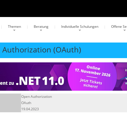
Themen
Beratung
Individuelle Schulungen
Offene S
n Authorization (OAuth)
Open Authorization
OAuth
19.04.2023