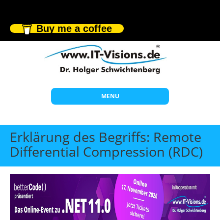
Buy me a coffee
MENU
Start
Erklärung des Begriffs: Remote
Themen
Differential Compression (RDC)
Beratung
Individuelle Schulungen
Offene Seminare
Wissen