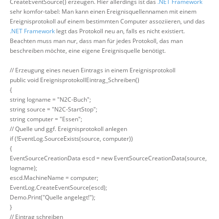
CreateEventSource() erzeugen. Hier allerdings ist das
.NET Framework
sehr komfor-tabel: Man kann einen Ereignisquellennamen mit einem
Ereignisprotokoll auf einem bestimmten Computer assoziieren, und das
.NET Framework
legt das Protokoll neu an, falls es nicht existiert.
Beachten muss man nur, dass man für jedes Protokoll, das man
beschreiben möchte, eine eigene Ereignisquelle benötigt.
// Erzeugung eines neuen Eintrags in einem Ereignisprotokoll
public void EreignisprotokollEintrag_Schreiben()
{
string logname = "N2C-Buch";
string source = "N2C-StartStop";
string computer = "Essen";
// Quelle und ggf. Ereignisprotokoll anlegen
if (!EventLog.SourceExists(source, computer))
{
EventSourceCreationData escd = new EventSourceCreationData(source,
logname);
escd.MachineName = computer;
EventLog.CreateEventSource(escd);
Demo.Print("Quelle angelegt!");
}
// Eintrag schreiben