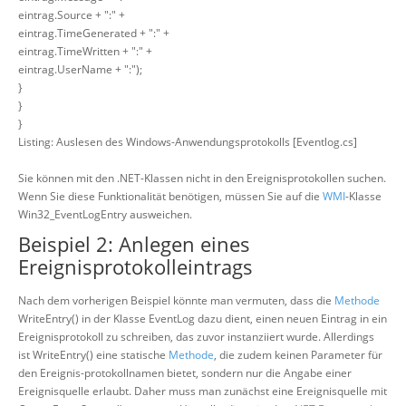
eintrag.Source + ":" +
eintrag.TimeGenerated + ":" +
eintrag.TimeWritten + ":" +
eintrag.UserName + ":");
}
}
}
Listing: Auslesen des Windows-Anwendungsprotokolls [Eventlog.cs]
Sie können mit den .NET-Klassen nicht in den Ereignisprotokollen suchen.
Wenn Sie diese Funktionalität benötigen, müssen Sie auf die
WMI
-Klasse
Win32_EventLogEntry ausweichen.
Beispiel 2: Anlegen eines
Ereignisprotokolleintrags
Nach dem vorherigen Beispiel könnte man vermuten, dass die
Methode
WriteEntry() in der Klasse EventLog dazu dient, einen neuen Eintrag in ein
Ereignisprotokoll zu schreiben, das zuvor instanziiert wurde. Allerdings
ist WriteEntry() eine statische
Methode
, die zudem keinen Parameter für
den Ereignis-protokollnamen bietet, sondern nur die Angabe einer
Ereignisquelle erlaubt. Daher muss man zunächst eine Ereignisquelle mit