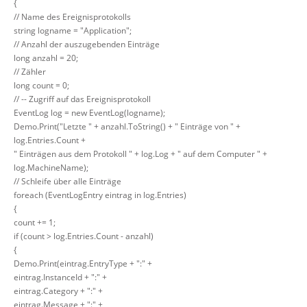
{
// Name des Ereignisprotokolls
string logname = "Application";
// Anzahl der auszugebenden Einträge
long anzahl = 20;
// Zähler
long count = 0;
// -- Zugriff auf das Ereignisprotokoll
EventLog log = new EventLog(logname);
Demo.Print("Letzte " + anzahl.ToString() + " Einträge von " +
log.Entries.Count +
" Einträgen aus dem Protokoll " + log.Log + " auf dem Computer " +
log.MachineName);
// Schleife über alle Einträge
foreach (EventLogEntry eintrag in log.Entries)
{
count += 1;
if (count > log.Entries.Count - anzahl)
{
Demo.Print(eintrag.EntryType + ":" +
eintrag.InstanceId + ":" +
eintrag.Category + ":" +
eintrag.Message + ":" +