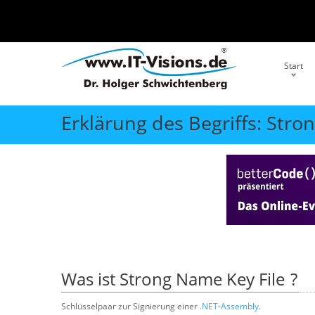
Start
Erklärung des Begriffs: Stro
Was ist
Strong Name Key File
?
Schlüsselpaar zur Signierung einer
.NET
-
Assembly
.