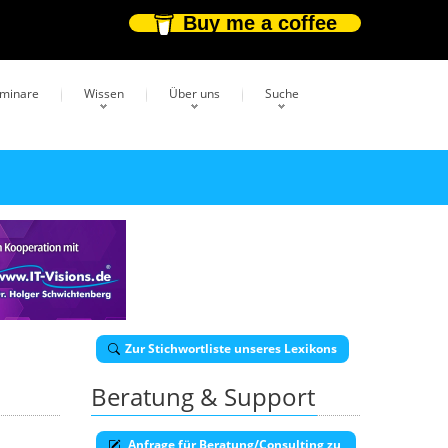
Buy me a coffee
eminare
Wissen
Über uns
Suche
Zur Stichwortliste unseres Lexikons
Beratung & Support
Anfrage für Beratung/Consulting zu