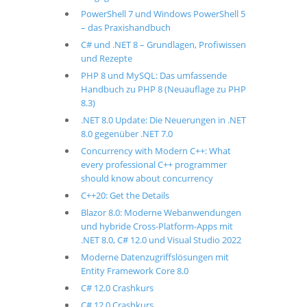
PowerShell 7 und Windows PowerShell 5
– das Praxishandbuch
C# und .NET 8 – Grundlagen, Profiwissen
und Rezepte
PHP 8 und MySQL: Das umfassende
Handbuch zu PHP 8 (Neuauflage zu PHP
8.3)
.NET 8.0 Update: Die Neuerungen in .NET
8.0 gegenüber .NET 7.0
Concurrency with Modern C++: What
every professional C++ programmer
should know about concurrency
C++20: Get the Details
Blazor 8.0: Moderne Webanwendungen
und hybride Cross-Platform-Apps mit
.NET 8.0, C# 12.0 und Visual Studio 2022
Moderne Datenzugriffslösungen mit
Entity Framework Core 8.0
C# 12.0 Crashkurs
C# 12.0 Crashkurs