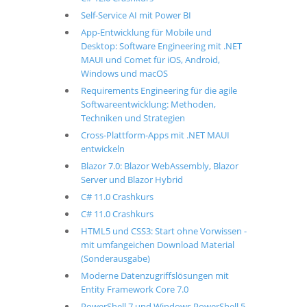
Self-Service AI mit Power BI
App-Entwicklung für Mobile und
Desktop: Software Engineering mit .NET
MAUI und Comet für iOS, Android,
Windows und macOS
Requirements Engineering für die agile
Softwareentwicklung: Methoden,
Techniken und Strategien
Cross-Plattform-Apps mit .NET MAUI
entwickeln
Blazor 7.0: Blazor WebAssembly, Blazor
Server und Blazor Hybrid
C# 11.0 Crashkurs
C# 11.0 Crashkurs
HTML5 und CSS3: Start ohne Vorwissen -
mit umfangeichen Download Material
(Sonderausgabe)
Moderne Datenzugriffslösungen mit
Entity Framework Core 7.0
PowerShell 7 und Windows PowerShell 5