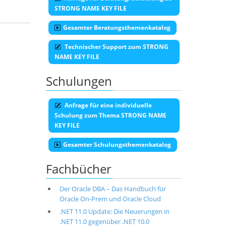
STRONG NAME KEY FILE
Gesamter Beratungsthemenkatalog
Technischer Support zum STRONG
NAME KEY FILE
Schulungen
Anfrage für eine individuelle
Schulung zum Thema STRONG NAME
KEY FILE
Gesamter Schulungsthemenkatalog
Fachbücher
Der Oracle DBA – Das Handbuch für
Oracle On-Prem und Oracle Cloud
.NET 11.0 Update: Die Neuerungen in
.NET 11.0 gegenüber .NET 10.0