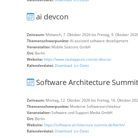
ai devcon
Zeitraum:
Mittwoch, 7. Oktober 2026 bis Freitag, 9. Oktober 202
Themenschwerpunkte:
AI-assisted software development
Veranstalter:
Mobile Seasons GmbH
Ort:
Berlin
Website:
https://www.nextappcon.com/ai-devcon
Kalenderdatei:
Download .ics-Datei
Software Architecture Summi
Zeitraum:
Montag, 12. Oktober 2026 bis Freitag, 16. Oktober 20
Themenschwerpunkte:
Moderne Softwarearchitektur
Veranstalter:
Software und Support Media GmbH
Ort:
Berlin
Website:
https://software-architecture-summit.de/berlin/
Kalenderdatei:
Download .ics-Datei