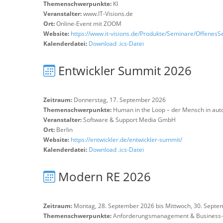
Themenschwerpunkte:
KI
Veranstalter:
www.IT-Visions.de
Ort:
Online-Event mit ZOOM
Website:
https://www.it-visions.de/Produkte/Seminare/Offenes
Kalenderdatei:
Download .ics-Datei
Entwickler Summit 2026
Zeitraum:
Donnerstag, 17. September 2026
Themenschwerpunkte:
Human in the Loop – der Mensch in aut
Veranstalter:
Software & Support Media GmbH
Ort:
Berlin
Website:
https://entwickler.de/entwickler-summit/
Kalenderdatei:
Download .ics-Datei
Modern RE 2026
Zeitraum:
Montag, 28. September 2026 bis Mittwoch, 30. Septe
Themenschwerpunkte:
Anforderungsmanagement & Business-A