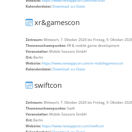
Website:
https://www.nextappcon.com/reactcon
Kalenderdatei:
Download .ics-Datei
xr&gamescon
Zeitraum:
Mittwoch, 7. Oktober 2026 bis Freitag, 9. Oktober 202
Themenschwerpunkte:
XR & mobile game development
Veranstalter:
Mobile Seasons GmbH
Ort:
Berlin
Website:
https://www.nextappcon.com/xr-mobilegamescon
Kalenderdatei:
Download .ics-Datei
swiftcon
Zeitraum:
Mittwoch, 7. Oktober 2026 bis Freitag, 9. Oktober 202
Themenschwerpunkte:
Swift
Veranstalter:
Mobile Seasons GmbH
Ort:
Berlin
Website:
https://www.nextappcon.com/swiftcon
Kalenderdatei:
Download .ics-Datei