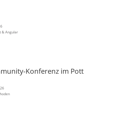
26
t & Angular
munity-Konferenz im Pott
026
thoden