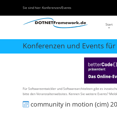
Sie sind hier:
Konferenzen/Events
Start
Konferenzen und Events für
Für Softwareentwickler und Softwarearchitekten gibt es inzwisc
bitte den Veranstalterwebsites. Kennen Sie weitere Events? Meld
community in motion (cim) 2