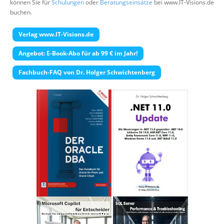
können Sie für
Schulungen
oder
Beratungseinsätze
bei www.IT-Visions.de
Über uns
buchen.
Suche
Verlag www.IT-Visions.de
Angebot: E-Book-Abo für ab 99 € im Jahr!
Fachbuch-FAQ von Dr. Holger Schwichtenberg