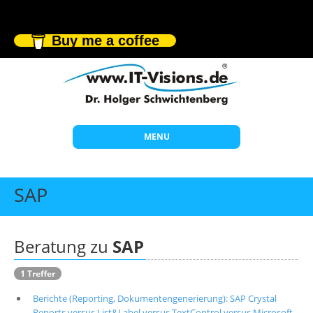
Buy me a coffee
MENU
Start
SAP
Themen
Beratung
Beratung zu
SAP
Individuelle Schulungen
1 Treffer
Offene Seminare
Berichte (Reporting, Dokumentengenerierung): SAP Crystal
Wissen
Reports versus List&Label versus TextControl versus Microsoft