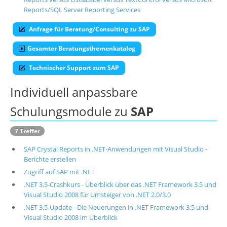
Reports/SQL Server Reporting Services
Über uns
Anfrage für Beratung/Consulting zu SAP
Suche
Gesamter Beratungsthemenkatalog
Technischer Support zum SAP
Individuell anpassbare
Schulungsmodule zu
SAP
7 Treffer
SAP Crystal Reports in .NET-Anwendungen mit Visual Studio -
Berichte erstellen
Zugriff auf SAP mit .NET
.NET 3.5-Crashkurs - Überblick über das .NET Framework 3.5 und
Visual Studio 2008 für Umsteiger von .NET 2.0/3.0
.NET 3.5-Update - Die Neuerungen in .NET Framework 3.5 und
Visual Studio 2008 im Überblick