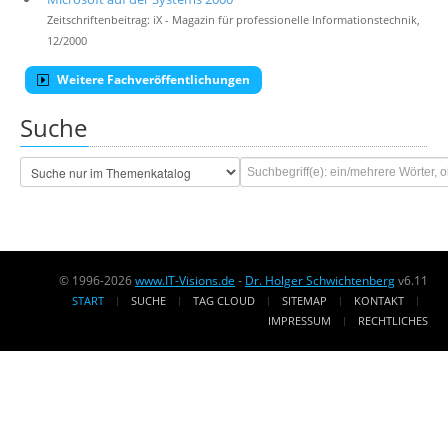
Zeitschriftenbeitrag: iX - Magazin für professionelle Informationstechnik,
12/2000
Weitere Fachveröffentlichungen
Suche
© 1996-2026
www.IT-Visions.de
-
Dr. Holger Schwichtenberg
v6.11
START
SUCHE
TAG CLOUD
SITEMAP
KONTAKT
IMPRESSUM
RECHTLICHES