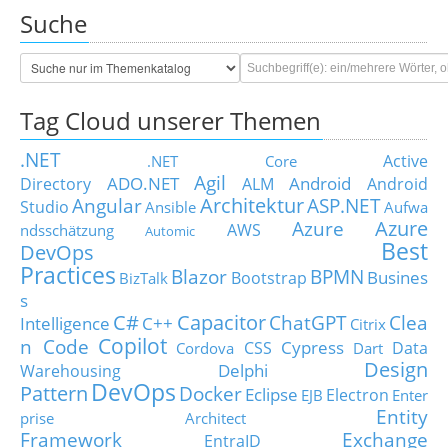
Suche
Tag Cloud unserer Themen
.NET
Active
.NET Core
Agil
ADO.NET
Android
Directory
ALM
Android
Architektur
Angular
ASP.NET
Studio
Ansible
Aufwa
Azure
Azure
AWS
ndsschätzung
Automic
Best
DevOps
Practices
Blazor
BPMN
Busines
Bootstrap
BizTalk
s
C#
Capacitor
ChatGPT
Clea
Intelligence
C++
Citrix
Copilot
n Code
Cypress
CSS
Data
Cordova
Dart
Design
Delphi
Warehousing
DevOps
Pattern
Docker
Eclipse
Electron
EJB
Enter
Entity
prise Architect
Framework
Exchange
EntraID