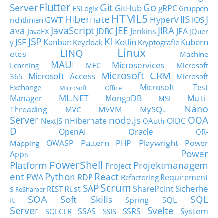
Flutter
Git
Go
Server
GitHub
gRPC
FSLogix
Gruppen
HTML5
Hibernate
IIS
J
GWT
HyperV
iOS
richtlinien
JavaScript
ava
JEE
JIRA
JDBC
Jenkins
JPA
JavaFX
jQuer
JSP
KI
JSF
Kanban
Kotlin
Kubern
y
Keycloak
Kryptografie
Linux
LINQ
etes
Machine
MAUI
Microservices
Learning
MFC
Microsoft
Microsoft CRM
Microsoft Access
365
Microsoft
Microsoft Test
Exchange
Microsoft Office
ML.NET
Manager
MongoDB
Multi-
MSI
Nano
MySQL
Threading
MVVM
MVC
Server
node.js
OOA
nHibernate
OIDC
NextJS
OAuth
D
Oracle
OpenAI
OR-
Pattern
Playwright
OWASP
PHP
Power
Mapping
Power
Apps
PowerShell
Platform
Projektmanagem
Project
ent
Python
React
PWA
RDP
Requirement
Refactoring
Scrum
SAP
Sicherhe
s
Rust
SharePoint
REST
ReSharper
SOA
SQL
Soft Skills
it
SQL
Spring
Server
Svelte
System
SSAS
SSRS
SQLCLR
SSIS