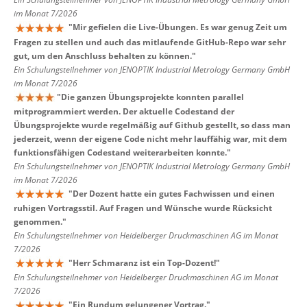
im Monat 7/2026
"
Mir gefielen die Live-Übungen. Es war genug Zeit um
Fragen zu stellen und auch das mitlaufende GitHub-Repo war sehr
gut, um den Anschluss behalten zu können.
"
Ein Schulungsteilnehmer von JENOPTIK Industrial Metrology Germany GmbH
im Monat 7/2026
"
Die ganzen Übungsprojekte konnten parallel
mitprogrammiert werden. Der aktuelle Codestand der
Übungsprojekte wurde regelmäßig auf Github gestellt, so dass man
jederzeit, wenn der eigene Code nicht mehr lauffähig war, mit dem
funktionsfähigen Codestand weiterarbeiten konnte.
"
Ein Schulungsteilnehmer von JENOPTIK Industrial Metrology Germany GmbH
im Monat 7/2026
"
Der Dozent hatte ein gutes Fachwissen und einen
ruhigen Vortragsstil. Auf Fragen und Wünsche wurde Rücksicht
genommen.
"
Ein Schulungsteilnehmer von Heidelberger Druckmaschinen AG im Monat
7/2026
"
Herr Schmaranz ist ein Top-Dozent!
"
Ein Schulungsteilnehmer von Heidelberger Druckmaschinen AG im Monat
7/2026
"
Ein Rundum gelungener Vortrag.
"