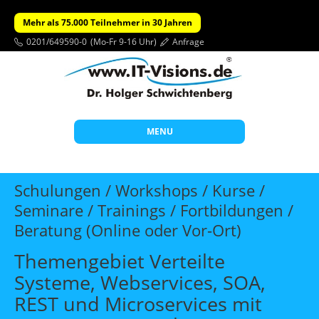
Mehr als 75.000 Teilnehmer in 30 Jahren
0201/649590-0
(Mo-Fr 9-16 Uhr)
Anfrage
MENU
Start
Schulungen / Workshops / Kurse /
Themen
Seminare / Trainings / Fortbildungen /
Beratung (Online oder Vor-Ort)
Beratung
Individuelle Schulungen
Themengebiet Verteilte
Systeme, Webservices, SOA,
Offene Seminare
REST und Microservices mit
Wissen