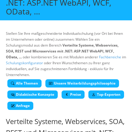
.NET: ASP.NET WebAPI, WCF,
Über uns
OData, …
Suche
Stellen Sie Ihre maßgeschneiderte Individualschulung (vor Ort bei Ihnen
im Unternehmen oder online) zusammen: Wählen Sie ein
Schulungsmodul aus dem Bereich
Verteilte Systeme, Webservices,
SOA, REST und Microservices mit .NET: ASP.NET WebAPI, WCF,
OData, …
oder kombinieren Sie es mit Modulen anderer
Fachbereiche
im
Schulungskonfigurator
oder Ihren Wunschthemen zu Ihrer ganz
individuellen, auf Sie zugeschnittenen Fortbildung - exklusiv für Ihr
Unternehmen.
Alle Themen
Unsere Weiterbildungsphilosophie
Didaktische Konzepte
Preise
Top-Experten
Anfrage
Verteilte Systeme, Webservices, SOA,