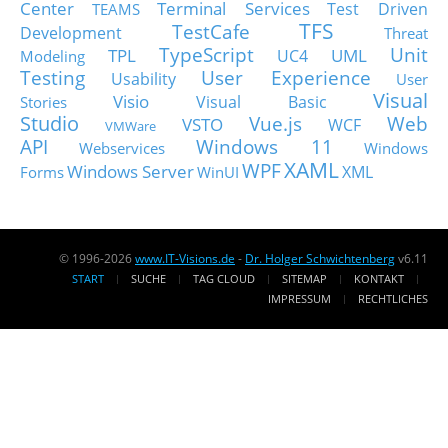
Center
Terminal Services
Test Driven
TEAMS
TFS
TestCafe
Development
Threat
TypeScript
Unit
TPL
UML
UC4
Modeling
Testing
User Experience
Usability
User
Visual
Visio
Visual Basic
Stories
Studio
Vue.js
Web
VSTO
WCF
VMWare
API
Windows 11
Webservices
Windows
XAML
WPF
Windows Server
XML
Forms
WinUI
© 1996-2026
www.IT-Visions.de
-
Dr. Holger Schwichtenberg
v6.11
START
SUCHE
TAG CLOUD
SITEMAP
KONTAKT
IMPRESSUM
RECHTLICHES