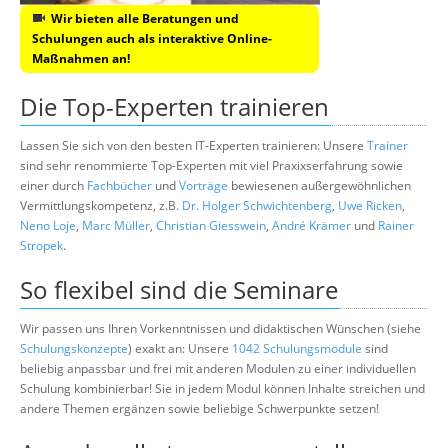
Wir bieten alle Beratungen und
Schulungen auch als interaktive Online-
Maßnahmen an!
Die Top-Experten trainieren
Lassen Sie sich von den besten IT-Experten trainieren: Unsere
Trainer
sind sehr renommierte Top-Experten mit viel Praxixserfahrung sowie
einer durch
Fachbücher
und
Vorträge
bewiesenen außergewöhnlichen
Vermittlungskompetenz, z.B.
Dr. Holger Schwichtenberg
,
Uwe Ricken
,
Neno Loje
,
Marc Müller
,
Christian Giesswein
,
André Krämer
und
Rainer
Stropek
.
So flexibel sind die Seminare
Wir passen uns Ihren Vorkenntnissen und didaktischen Wünschen (siehe
Schulungskonzepte
) exakt an: Unsere
1042 Schulungsmodule
sind
beliebig anpassbar und frei mit anderen Modulen zu einer individuellen
Schulung kombinierbar! Sie in jedem Modul können Inhalte streichen und
andere Themen ergänzen sowie beliebige Schwerpunkte setzen!