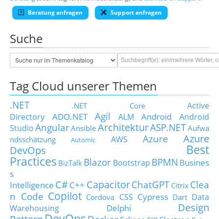
Beratung anfragen
Support anfragen
Suche
Tag Cloud unserer Themen
.NET
Active
.NET Core
Agil
ADO.NET
Android
Directory
ALM
Android
Architektur
Angular
ASP.NET
Studio
Ansible
Aufwa
Azure
Azure
AWS
ndsschätzung
Automic
Best
DevOps
Practices
Blazor
BPMN
Busines
Bootstrap
BizTalk
s
C#
Capacitor
ChatGPT
Clea
Intelligence
C++
Citrix
Copilot
n Code
Cypress
CSS
Data
Cordova
Dart
Design
Delphi
Warehousing
DevOps