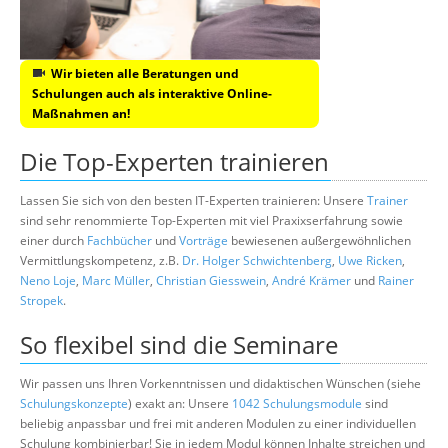
Wir bieten alle Beratungen und
Schulungen auch als interaktive Online-
Maßnahmen an!
Die Top-Experten trainieren
Lassen Sie sich von den besten IT-Experten trainieren: Unsere
Trainer
sind sehr renommierte Top-Experten mit viel Praxixserfahrung sowie
einer durch
Fachbücher
und
Vorträge
bewiesenen außergewöhnlichen
Vermittlungskompetenz, z.B.
Dr. Holger Schwichtenberg
,
Uwe Ricken
,
Neno Loje
,
Marc Müller
,
Christian Giesswein
,
André Krämer
und
Rainer
Stropek
.
So flexibel sind die Seminare
Wir passen uns Ihren Vorkenntnissen und didaktischen Wünschen (siehe
Schulungskonzepte
) exakt an: Unsere
1042 Schulungsmodule
sind
beliebig anpassbar und frei mit anderen Modulen zu einer individuellen
Schulung kombinierbar! Sie in jedem Modul können Inhalte streichen und