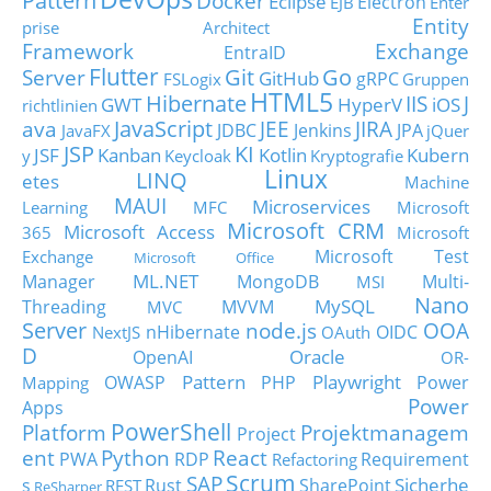
Pattern
Docker
Eclipse
Electron
EJB
Enter
Entity
prise Architect
Framework
Exchange
EntraID
Flutter
Git
Go
Server
GitHub
gRPC
FSLogix
Gruppen
HTML5
Hibernate
IIS
J
GWT
HyperV
iOS
richtlinien
JavaScript
ava
JEE
JIRA
JDBC
Jenkins
JPA
JavaFX
jQuer
JSP
KI
JSF
Kanban
Kotlin
Kubern
y
Keycloak
Kryptografie
Linux
LINQ
etes
Machine
MAUI
Microservices
Learning
MFC
Microsoft
Microsoft CRM
Microsoft Access
365
Microsoft
Microsoft Test
Exchange
Microsoft Office
ML.NET
Manager
MongoDB
Multi-
MSI
Nano
MySQL
Threading
MVVM
MVC
Server
node.js
OOA
nHibernate
OIDC
NextJS
OAuth
D
Oracle
OpenAI
OR-
Pattern
Playwright
OWASP
PHP
Power
Mapping
Power
Apps
PowerShell
Platform
Projektmanagem
Project
ent
Python
React
PWA
RDP
Requirement
Refactoring
Scrum
SAP
Sicherhe
s
Rust
SharePoint
REST
ReSharper