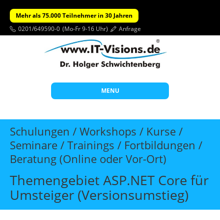
Mehr als 75.000 Teilnehmer in 30 Jahren
0201/649590-0
(Mo-Fr 9-16 Uhr)
Anfrage
MENU
Start
Schulungen / Workshops / Kurse /
Themen
Seminare / Trainings / Fortbildungen /
Beratung (Online oder Vor-Ort)
Beratung
Individuelle Schulungen
Themengebiet ASP.NET Core für
Umsteiger (Versionsumstieg)
Offene Seminare
Wissen