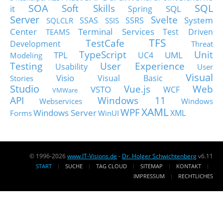
SOA
SQL
Soft Skills
it
SQL
Spring
Server
Svelte
System
SSAS
SSRS
SQLCLR
SSIS
Center
Terminal Services
Test Driven
TEAMS
TFS
TestCafe
Development
Threat
TypeScript
Unit
TPL
UML
UC4
Modeling
Testing
User Experience
Usability
User
Visual
Visio
Visual Basic
Stories
Studio
Vue.js
Web
VSTO
WCF
VMWare
API
Windows 11
Webservices
Windows
XAML
WPF
Windows Server
XML
Forms
WinUI
© 1996-2026
www.IT-Visions.de
-
Dr. Holger Schwichtenberg
v6.11
START
SUCHE
TAG CLOUD
SITEMAP
KONTAKT
IMPRESSUM
RECHTLICHES