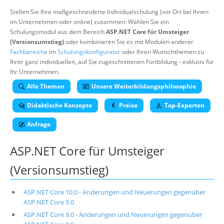
Über uns
Stellen Sie Ihre maßgeschneiderte Individualschulung (vor Ort bei Ihnen
im Unternehmen oder online) zusammen: Wählen Sie ein
Suche
Schulungsmodul aus dem Bereich
ASP.NET Core für Umsteiger
(Versionsumstieg)
oder kombinieren Sie es mit Modulen anderer
Fachbereiche
im
Schulungskonfigurator
oder Ihren Wunschthemen zu
Ihrer ganz individuellen, auf Sie zugeschnittenen Fortbildung - exklusiv für
Ihr Unternehmen.
Alle Themen
Unsere Weiterbildungsphilosophie
Didaktische Konzepte
Preise
Top-Experten
Anfrage
ASP.NET Core für Umsteiger
(Versionsumstieg)
ASP.NET Core 10.0 - Änderungen und Neuerungen gegenüber
ASP.NET Core 9.0
ASP.NET Core 9.0 - Änderungen und Neuerungen gegenüber