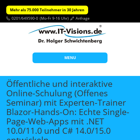
Mehr als 75.000 Teilnehmer in 30 Jahren
0201/649590-0
(Mo-Fr 9-16 Uhr)
Anfrage
MENU
Start
Öffentliche und interaktive
Themen
Online-Schulung (Offenes
Seminar) mit Experten-Trainer
Beratung
Blazor-Hands-On: Echte Single-
Individuelle Schulungen
Page-Web-Apps mit .NET
Offene Seminare
10.0/11.0 und C# 14.0/15.0
Wissen
entwickeln