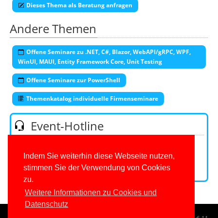
Dieses Thema als Beratung anfragen
Andere Themen
Offene Seminare zu .NET, C#, Blazor, WebAPI/gRPC, WPF,
WinUI, MAUI, Entity Framework Core, Unit Testing
Offene Seminare zur PowerShell
Themenkatalog individuelle Firmenseminare
Event-Hotline
Telefon:
0201/649590-53
(Mo-Fr 9-16 Uhr)
E-Mail:
Indem Sie weiterhin diese Webseite nutzen,
stimmen Sie der Verwendung von Cookies
Kontaktformular
zu.
Weitere Informationen zu Cookies und
Datenschutz