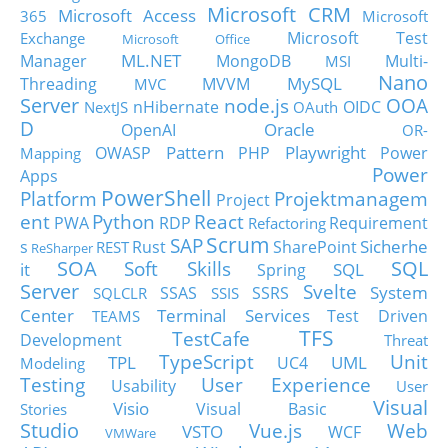
Microsoft CRM
Microsoft Access
365
Microsoft
Microsoft Test
Exchange
Microsoft Office
ML.NET
Manager
MongoDB
Multi-
MSI
Nano
MySQL
Threading
MVVM
MVC
Server
node.js
OOA
nHibernate
OIDC
NextJS
OAuth
D
Oracle
OpenAI
OR-
Pattern
Playwright
OWASP
PHP
Power
Mapping
Power
Apps
PowerShell
Platform
Projektmanagem
Project
ent
Python
React
PWA
RDP
Requirement
Refactoring
Scrum
SAP
Sicherhe
s
Rust
SharePoint
REST
ReSharper
SOA
SQL
Soft Skills
it
SQL
Spring
Server
Svelte
System
SSAS
SSRS
SQLCLR
SSIS
Center
Terminal Services
Test Driven
TEAMS
TFS
TestCafe
Development
Threat
TypeScript
Unit
TPL
UML
UC4
Modeling
Testing
User Experience
Usability
User
Visual
Visio
Visual Basic
Stories
Studio
Vue.js
Web
VSTO
WCF
VMWare