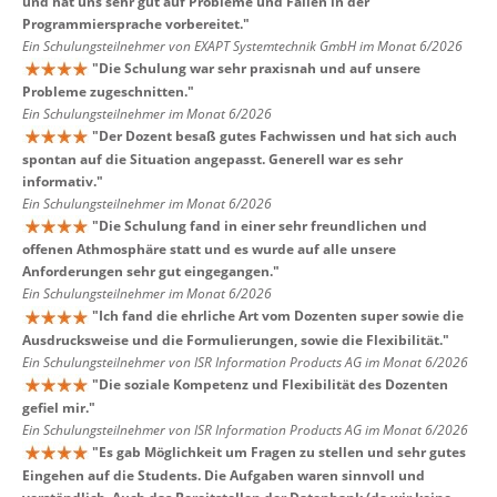
und hat uns sehr gut auf Probleme und Fallen in der
Programmiersprache vorbereitet.
"
Ein Schulungsteilnehmer von EXAPT Systemtechnik GmbH im Monat 6/2026
"
Die Schulung war sehr praxisnah und auf unsere
Probleme zugeschnitten.
"
Ein Schulungsteilnehmer im Monat 6/2026
"
Der Dozent besaß gutes Fachwissen und hat sich auch
spontan auf die Situation angepasst. Generell war es sehr
informativ.
"
Ein Schulungsteilnehmer im Monat 6/2026
"
Die Schulung fand in einer sehr freundlichen und
offenen Athmosphäre statt und es wurde auf alle unsere
Anforderungen sehr gut eingegangen.
"
Ein Schulungsteilnehmer im Monat 6/2026
"
Ich fand die ehrliche Art vom Dozenten super sowie die
Ausdrucksweise und die Formulierungen, sowie die Flexibilität.
"
Ein Schulungsteilnehmer von ISR Information Products AG im Monat 6/2026
"
Die soziale Kompetenz und Flexibilität des Dozenten
gefiel mir.
"
Ein Schulungsteilnehmer von ISR Information Products AG im Monat 6/2026
"
Es gab Möglichkeit um Fragen zu stellen und sehr gutes
Eingehen auf die Students. Die Aufgaben waren sinnvoll und