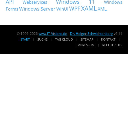
API
Windows 11
Webservices
Windows
XAML
WPF
Windows Server
XML
Forms
WinUI
© 1996-2026
www.IT-Visions.de
-
Dr. Holger Schwichtenberg
v6.11
START
SUCHE
TAG CLOUD
SITEMAP
KONTAKT
IMPRESSUM
RECHTLICHES