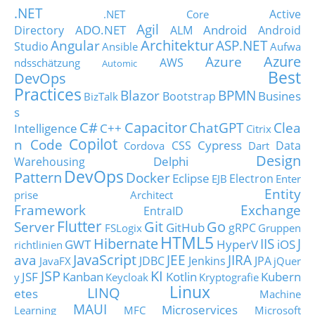
.NET
Active
.NET Core
Agil
ADO.NET
Android
Directory
ALM
Android
Architektur
Angular
ASP.NET
Studio
Ansible
Aufwa
Azure
Azure
AWS
ndsschätzung
Automic
Best
DevOps
Practices
Blazor
BPMN
Busines
Bootstrap
BizTalk
s
C#
Capacitor
ChatGPT
Clea
Intelligence
C++
Citrix
Copilot
n Code
Cypress
CSS
Data
Cordova
Dart
Design
Delphi
Warehousing
DevOps
Pattern
Docker
Eclipse
Electron
EJB
Enter
Entity
prise Architect
Framework
Exchange
EntraID
Flutter
Git
Go
Server
GitHub
gRPC
FSLogix
Gruppen
HTML5
Hibernate
IIS
J
GWT
HyperV
iOS
richtlinien
JavaScript
ava
JEE
JIRA
JDBC
Jenkins
JPA
JavaFX
jQuer
JSP
KI
JSF
Kanban
Kotlin
Kubern
y
Keycloak
Kryptografie
Linux
LINQ
etes
Machine
MAUI
Microservices
Learning
MFC
Microsoft