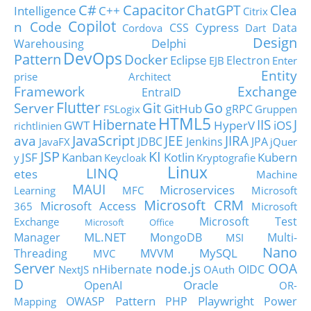
C#
Capacitor
ChatGPT
Clea
Intelligence
C++
Citrix
Copilot
n Code
Cypress
CSS
Data
Cordova
Dart
Design
Delphi
Warehousing
DevOps
Pattern
Docker
Eclipse
Electron
EJB
Enter
Entity
prise Architect
Framework
Exchange
EntraID
Flutter
Git
Go
Server
GitHub
gRPC
FSLogix
Gruppen
HTML5
Hibernate
IIS
J
GWT
HyperV
iOS
richtlinien
JavaScript
ava
JEE
JIRA
JDBC
Jenkins
JPA
JavaFX
jQuer
JSP
KI
JSF
Kanban
Kotlin
Kubern
y
Keycloak
Kryptografie
Linux
LINQ
etes
Machine
MAUI
Microservices
Learning
MFC
Microsoft
Microsoft CRM
Microsoft Access
365
Microsoft
Microsoft Test
Exchange
Microsoft Office
ML.NET
Manager
MongoDB
Multi-
MSI
Nano
MySQL
Threading
MVVM
MVC
Server
node.js
OOA
nHibernate
OIDC
NextJS
OAuth
D
Oracle
OpenAI
OR-
Pattern
Playwright
OWASP
PHP
Power
Mapping