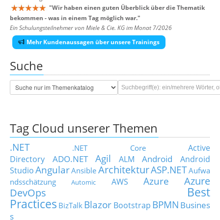
"
Wir haben einen guten Überblick über die Thematik
bekommen - was in einem Tag möglich war.
"
Ein Schulungsteilnehmer von Miele & Cie. KG im Monat 7/2026
Mehr Kundenaussagen über unsere Trainings
Suche
Tag Cloud unserer Themen
.NET
Active
.NET Core
Agil
ADO.NET
Android
Directory
ALM
Android
Architektur
Angular
ASP.NET
Studio
Ansible
Aufwa
Azure
Azure
AWS
ndsschätzung
Automic
Best
DevOps
Practices
Blazor
BPMN
Busines
Bootstrap
BizTalk
s