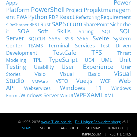
Power
Apps
PowerShell
Platform
Projektmanagem
Project
ent
Python
React
PWA
RDP
Requirement
Refactoring
Scrum
SAP
Sicherhe
s
Rust
SharePoint
REST
ReSharper
SOA
SQL
Soft Skills
it
SQL
Spring
Server
Svelte
System
SSAS
SSRS
SQLCLR
SSIS
Center
Terminal Services
Test Driven
TEAMS
TFS
TestCafe
Development
Threat
TypeScript
Unit
TPL
UML
UC4
Modeling
Testing
User Experience
Usability
User
Visual
Visio
Visual Basic
Stories
Studio
Vue.js
Web
VSTO
WCF
VMWare
API
Windows 11
Webservices
Windows
XAML
WPF
Windows Server
XML
Forms
WinUI
© 1996-2026
www.IT-Visions.de
-
Dr. Holger Schwichtenberg
v6.11
START
SUCHE
TAG CLOUD
SITEMAP
KONTAKT
IMPRESSUM
RECHTLICHES